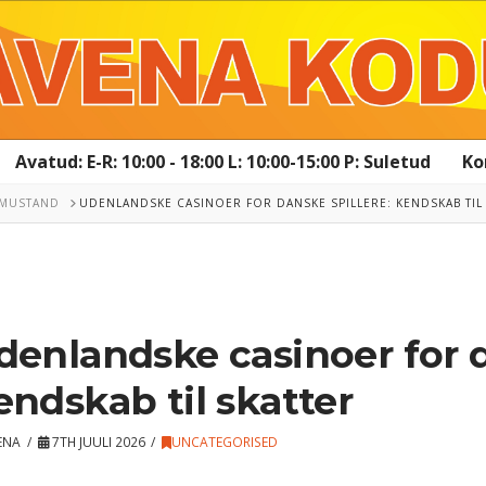
Avatud: E-R: 10:00 - 18:00 L: 10:00-15:00 P: Suletud
Ko
MUSTAND
UDENLANDSKE CASINOER FOR DANSKE SPILLERE: KENDSKAB TIL
denlandske casinoer for d
endskab til skatter
ENA
7TH JUULI 2026
UNCATEGORISED