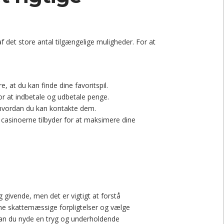
 det store antal tilgængelige muligheder. For at
e, at du kan finde dine favoritspil.
r at indbetale og udbetale penge.
hvordan du kan kontakte dem.
casinoerne tilbyder for at maksimere dine
 givende, men det er vigtigt at forstå
ne skattemæssige forpligtelser og vælge
l kan du nyde en tryg og underholdende