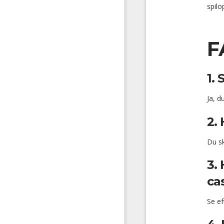
spilo
F
1.
Ja, d
2.
Du sk
3.
ca
Se e