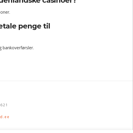
 udenlandske casinoer?
ioner.
etale penge til
g bankoverførsler.
ok
0621
d.ee