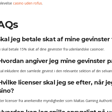
plevelse
casino uden rofus
.
AQs
 Skal jeg betale skat af mine gevinste
u skal betale 15% skat af dine gevinster fra udenlandske casinoer.
 Hvordan angiver jeg mine gevinster p
al inkludere den samlede gevinst i den relevante sektion af din selvan
 Hvilke licenser skal jeg se efter, når
sino?
fter licenser fra anerkendte myndigheder som Maltas Gaming Authori