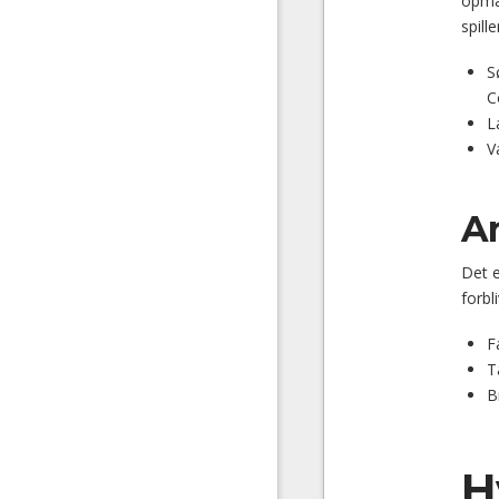
opmær
spill
S
C
L
V
An
Det e
forbl
F
T
B
H