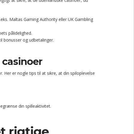
tigt at sikre, at de udenlandske casinoer, du
 f.eks. Maltas Gaming Authority eller UK Gambling
oets pålidelighed.
l bonusser og udbetalinger.
 casinoer
. Her er nogle tips til at sikre, at din spiloplevelse
egrænse din spilleaktivitet.
 rigtige