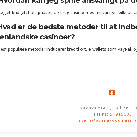
 Hvordan kan jeg spille ansvarligt på
æg et budget, hold pauser, og brug casinoernes ansvarlige spillefunkt
 Hvad er de bedste metoder til at indb
enlandske casinoer?
st populære metoder inkluderer kreditkort, e-wallets som PayPal, o
Facebo
Kadaka tee 5, Tallinn, 1
Tel nr:
51915600
avena@avenakodumasina